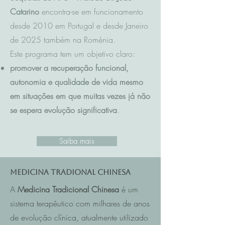
Catarino
encontra-se em funcionamento
desde 2010 em Portugal e desde Janeiro
de 2025 também na Roménia.
Este programa tem um objetivo claro:
promover a recuperação funcional,
autonomia e qualidade de vida mesmo
em situações em que muitas vezes já não
se espera evolução significativa
.
Saiba mais
Medicina Tradional Chinesa
A
Medicina Tradicional Chinesa
é um
sistema terapêutico com milhares de anos
de evolução clínica, atualmente utilizado