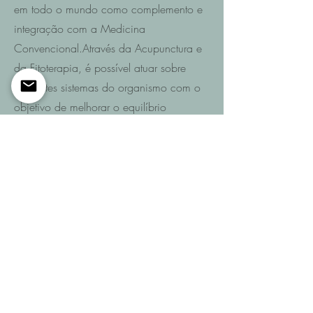
em todo o mundo como complemento e
integração com a Medicina
Convencional.Através da Acupunctura e
da Fitoterapia, é possível atuar sobre
diferentes sistemas do organismo com o
objetivo de melhorar o equilíbrio
funcional e promover a recuperação da
saúde.
Saiba mais
Entre em contacto
Se pretende saber quais são as
possibilidades de recuperação no seu
caso ou de um familiar após AVC,