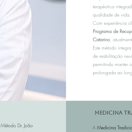
terapêutica integra
qualidade de vida.
Com experiência c
Programa de Recup
Catarino
, atualmen
Este método integra
de reabilitação neu
permitindo manter o
prolongada ao long
Medicina Tr
Método Dr. João
A
Medicina Tradici