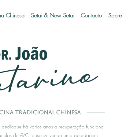
na Chinesa
Setai & New Setai
Contacto
Sobre
cina Tradicional Chinesa
o
dedica-se há vários anos à recuperação funcional
quelas de AVC, desenvolvendo uma abordagem