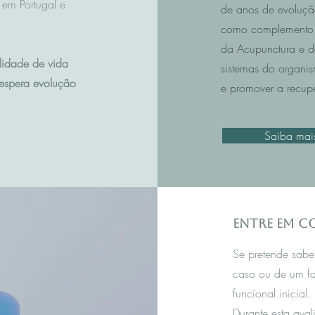
em Portugal e
de anos de evoluçã
como complemento 
da Acupunctura e da 
lidade de vida
sistemas do organis
espera evolução
e promover a recup
Saiba mai
Entre em 
Se pretende sabe
caso ou de um f
funcional inicial.
Durante esta aval