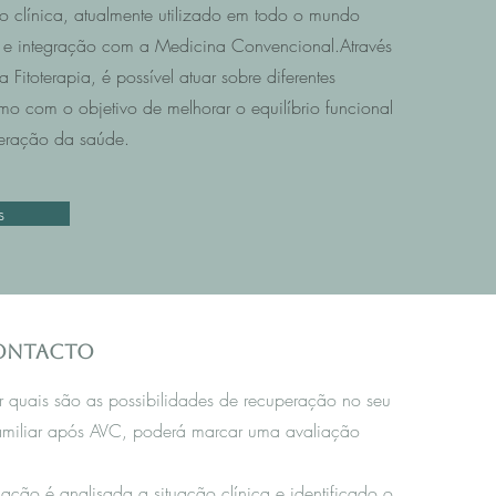
o clínica, atualmente utilizado em todo o mundo
e integração com a Medicina Convencional.Através
Fitoterapia, é possível atuar sobre diferentes
mo com o objetivo de melhorar o equilíbrio funcional
eração da saúde.
s
contacto
r quais são as possibilidades de recuperação no seu
amiliar após AVC, poderá marcar uma avaliação
iação é analisada a situação clínica e identificado o