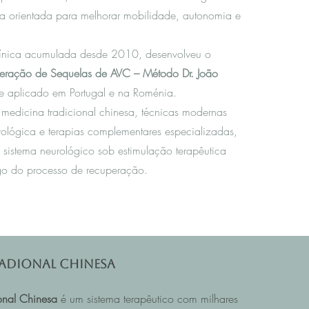
da orientada para melhorar mobilidade, autonomia e
línica acumulada desde 2010, desenvolveu o
eração de Sequelas de AVC – Método Dr. João
te aplicado em Portugal e na Roménia.
 m
edicina tradicional chinesa
, técnicas modernas
rológica e terapias complementares especializadas,
 sistema neurológico sob estimulação terapêutica
o do processo de recuperação.
adional Chinesa
onal Chinesa
é um sistema terapêutico com milhares