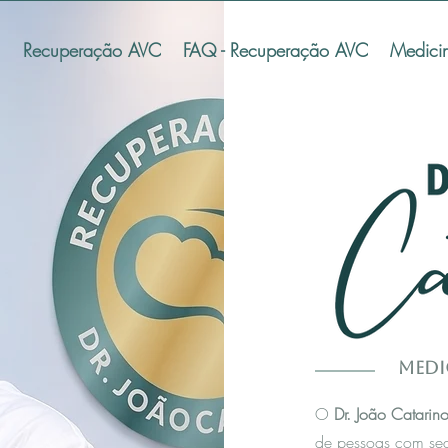
Recuperação AVC
FAQ - Recuperação AVC
Medici
Medi
O
Dr. João Catarin
de pessoas com se