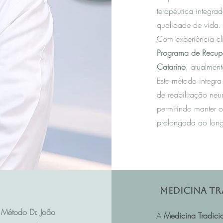
terapêutica integra
qualidade de vida.
Com experiência c
Programa de Recup
Catarino
, atualmen
Este método integra
de reabilitação neu
permitindo manter o
prolongada ao long
Medicina Tr
Método Dr. João
A
Medicina Tradici