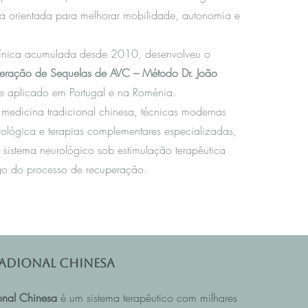
da orientada para melhorar mobilidade, autonomia e
línica acumulada desde 2010, desenvolveu o
eração de Sequelas de AVC – Método Dr. João
te aplicado em Portugal e na Roménia.
 m
edicina tradicional chinesa
, técnicas modernas
rológica e terapias complementares especializadas,
 sistema neurológico sob estimulação terapêutica
o do processo de recuperação.
adional Chinesa
onal Chinesa
é um sistema terapêutico com milhares