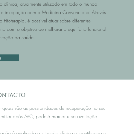
o clínica, atualmente utilizado em todo o mundo
e integração com a Medicina Convencional.Através
Fitoterapia, é possível atuar sobre diferentes
mo com o objetivo de melhorar o equilíbrio funcional
eração da saúde.
s
contacto
r quais são as possibilidades de recuperação no seu
amiliar após AVC, poderá marcar uma avaliação
iação é analisada a situação clínica e identificado o