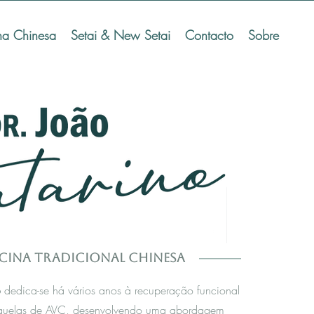
na Chinesa
Setai & New Setai
Contacto
Sobre
cina Tradicional Chinesa
o
dedica-se há vários anos à recuperação funcional
quelas de AVC, desenvolvendo uma abordagem