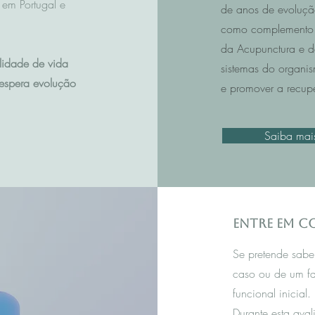
em Portugal e
de anos de evoluçã
como complemento 
da Acupunctura e da 
lidade de vida
sistemas do organis
espera evolução
e promover a recup
Saiba mai
Entre em 
Se pretende sabe
caso ou de um f
funcional inicial.
Durante esta aval