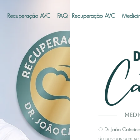
Recuperação AVC
FAQ - Recuperação AVC
Medici
Medi
O
Dr. João Catarin
de pessoas com se