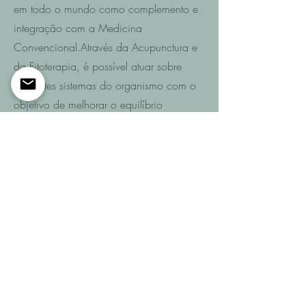
em todo o mundo como complemento e
integração com a Medicina
Convencional.Através da Acupunctura e
da Fitoterapia, é possível atuar sobre
diferentes sistemas do organismo com o
objetivo de melhorar o equilíbrio
funcional e promover a recuperação da
saúde.
Saiba mais
Entre em contacto
Se pretende saber quais são as
possibilidades de recuperação no seu
caso ou de um familiar após AVC,