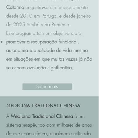
Catarino
encontra-se em funcionamento
desde 2010 em Portugal e desde Janeiro
de 2025 também na Roménia.
Este programa tem um objetivo claro:
promover a recuperação funcional,
autonomia e qualidade de vida mesmo
em situações em que muitas vezes já não
se espera evolução significativa
.
Saiba mais
Medicina Tradional Chinesa
A
Medicina Tradicional Chinesa
é um
sistema terapêutico com milhares de anos
de evolução clínica, atualmente utilizado