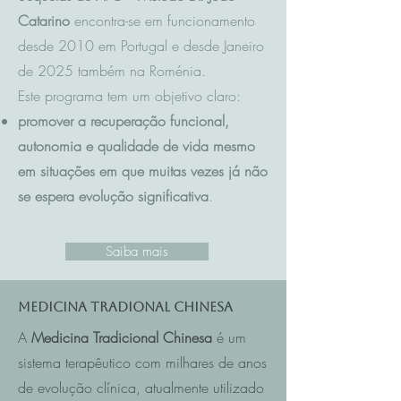
Catarino
encontra-se em funcionamento
desde 2010 em Portugal e desde Janeiro
de 2025 também na Roménia.
Este programa tem um objetivo claro:
promover a recuperação funcional,
autonomia e qualidade de vida mesmo
em situações em que muitas vezes já não
se espera evolução significativa
.
Saiba mais
Medicina Tradional Chinesa
A
Medicina Tradicional Chinesa
é um
sistema terapêutico com milhares de anos
de evolução clínica, atualmente utilizado