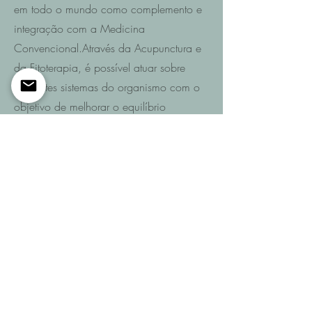
em todo o mundo como complemento e
integração com a Medicina
Convencional.Através da Acupunctura e
da Fitoterapia, é possível atuar sobre
diferentes sistemas do organismo com o
objetivo de melhorar o equilíbrio
funcional e promover a recuperação da
saúde.
Saiba mais
Entre em contacto
Se pretende saber quais são as
possibilidades de recuperação no seu
caso ou de um familiar após AVC,