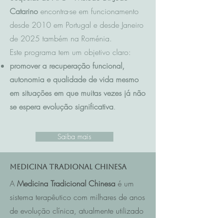
Catarino
encontra-se em funcionamento
desde 2010 em Portugal e desde Janeiro
de 2025 também na Roménia.
Este programa tem um objetivo claro:
promover a recuperação funcional,
autonomia e qualidade de vida mesmo
em situações em que muitas vezes já não
se espera evolução significativa
.
Saiba mais
Medicina Tradional Chinesa
A
Medicina Tradicional Chinesa
é um
sistema terapêutico com milhares de anos
de evolução clínica, atualmente utilizado