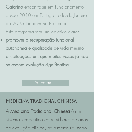
Catarino
encontra-se em funcionamento
desde 2010 em Portugal e desde Janeiro
de 2025 também na Roménia.
Este programa tem um objetivo claro:
promover a recuperação funcional,
autonomia e qualidade de vida mesmo
em situações em que muitas vezes já não
se espera evolução significativa
.
Saiba mais
Medicina Tradional Chinesa
A
Medicina Tradicional Chinesa
é um
sistema terapêutico com milhares de anos
de evolução clínica, atualmente utilizado