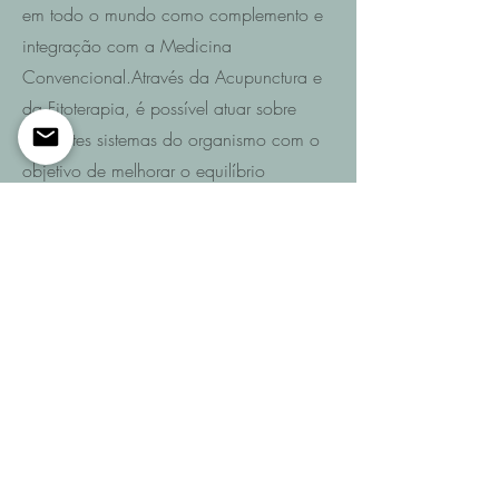
em todo o mundo como complemento e
integração com a Medicina
Convencional.Através da Acupunctura e
da Fitoterapia, é possível atuar sobre
diferentes sistemas do organismo com o
objetivo de melhorar o equilíbrio
funcional e promover a recuperação da
saúde.
Saiba mais
Entre em contacto
Se pretende saber quais são as
possibilidades de recuperação no seu
caso ou de um familiar após AVC,