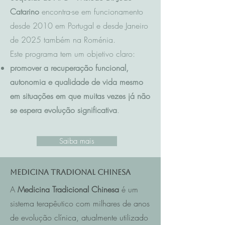
Catarino
encontra-se em funcionamento
desde 2010 em Portugal e desde Janeiro
de 2025 também na Roménia.
Este programa tem um objetivo claro:
promover a recuperação funcional,
autonomia e qualidade de vida mesmo
em situações em que muitas vezes já não
se espera evolução significativa
.
Saiba mais
Medicina Tradional Chinesa
A
Medicina Tradicional Chinesa
é um
sistema terapêutico com milhares de anos
de evolução clínica, atualmente utilizado