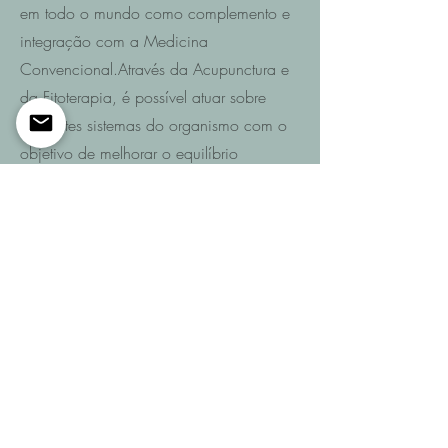
em todo o mundo como complemento e
integração com a Medicina
Convencional.Através da Acupunctura e
da Fitoterapia, é possível atuar sobre
diferentes sistemas do organismo com o
objetivo de melhorar o equilíbrio
funcional e promover a recuperação da
saúde.
Saiba mais
Entre em contacto
Se pretende saber quais são as
possibilidades de recuperação no seu
caso ou de um familiar após AVC,