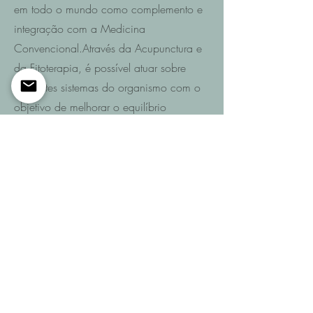
em todo o mundo como complemento e
integração com a Medicina
Convencional.Através da Acupunctura e
da Fitoterapia, é possível atuar sobre
diferentes sistemas do organismo com o
objetivo de melhorar o equilíbrio
funcional e promover a recuperação da
saúde.
Saiba mais
Entre em contacto
Se pretende saber quais são as
possibilidades de recuperação no seu
caso ou de um familiar após AVC,