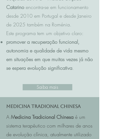
Catarino
encontra-se em funcionamento
desde 2010 em Portugal e desde Janeiro
de 2025 também na Roménia.
Este programa tem um objetivo claro:
promover a recuperação funcional,
autonomia e qualidade de vida mesmo
em situações em que muitas vezes já não
se espera evolução significativa
.
Saiba mais
Medicina Tradional Chinesa
A
Medicina Tradicional Chinesa
é um
sistema terapêutico com milhares de anos
de evolução clínica, atualmente utilizado