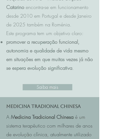
Catarino
encontra-se em funcionamento
desde 2010 em Portugal e desde Janeiro
de 2025 também na Roménia.
Este programa tem um objetivo claro:
promover a recuperação funcional,
autonomia e qualidade de vida mesmo
em situações em que muitas vezes já não
se espera evolução significativa
.
Saiba mais
Medicina Tradional Chinesa
A
Medicina Tradicional Chinesa
é um
sistema terapêutico com milhares de anos
de evolução clínica, atualmente utilizado