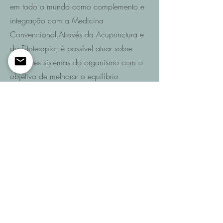
em todo o mundo como complemento e
integração com a Medicina
Convencional.Através da Acupunctura e
da Fitoterapia, é possível atuar sobre
diferentes sistemas do organismo com o
objetivo de melhorar o equilíbrio
funcional e promover a recuperação da
saúde.
Saiba mais
Entre em contacto
Se pretende saber quais são as
possibilidades de recuperação no seu
caso ou de um familiar após AVC,