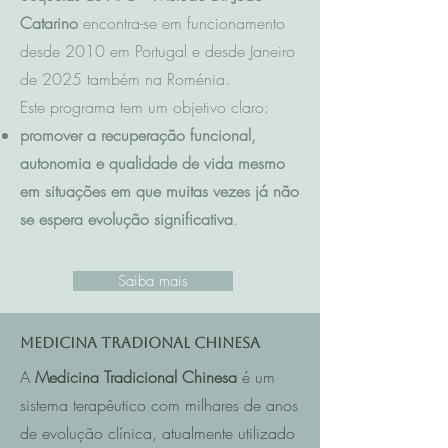
Catarino
encontra-se em funcionamento
desde 2010 em Portugal e desde Janeiro
de 2025 também na Roménia.
Este programa tem um objetivo claro:
promover a recuperação funcional,
autonomia e qualidade de vida mesmo
em situações em que muitas vezes já não
se espera evolução significativa
.
Saiba mais
Medicina Tradional Chinesa
A
Medicina Tradicional Chinesa
é um
sistema terapêutico com milhares de anos
de evolução clínica, atualmente utilizado