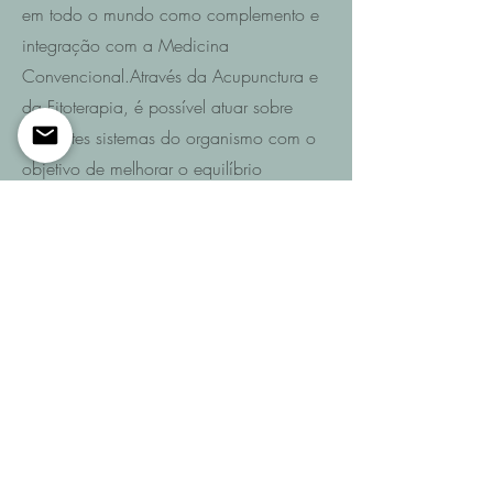
em todo o mundo como complemento e
integração com a Medicina
Convencional.Através da Acupunctura e
da Fitoterapia, é possível atuar sobre
diferentes sistemas do organismo com o
objetivo de melhorar o equilíbrio
funcional e promover a recuperação da
saúde.
Saiba mais
Entre em contacto
Se pretende saber quais são as
possibilidades de recuperação no seu
caso ou de um familiar após AVC,