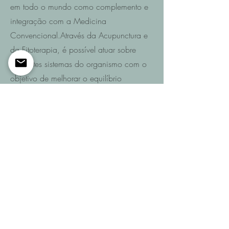
em todo o mundo como complemento e
integração com a Medicina
Convencional.Através da Acupunctura e
da Fitoterapia, é possível atuar sobre
diferentes sistemas do organismo com o
objetivo de melhorar o equilíbrio
funcional e promover a recuperação da
saúde.
Saiba mais
Entre em contacto
Se pretende saber quais são as
possibilidades de recuperação no seu
caso ou de um familiar após AVC,