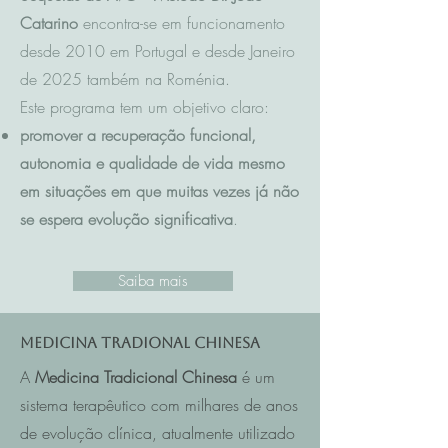
Catarino
encontra-se em funcionamento
desde 2010 em Portugal e desde Janeiro
de 2025 também na Roménia.
Este programa tem um objetivo claro:
promover a recuperação funcional,
autonomia e qualidade de vida mesmo
em situações em que muitas vezes já não
se espera evolução significativa
.
Saiba mais
Medicina Tradional Chinesa
A
Medicina Tradicional Chinesa
é um
sistema terapêutico com milhares de anos
de evolução clínica, atualmente utilizado