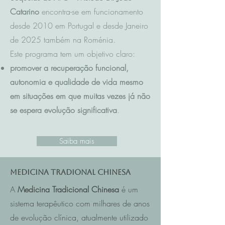
Catarino
encontra-se em funcionamento
desde 2010 em Portugal e desde Janeiro
de 2025 também na Roménia.
Este programa tem um objetivo claro:
promover a recuperação funcional,
autonomia e qualidade de vida mesmo
em situações em que muitas vezes já não
se espera evolução significativa
.
Saiba mais
Medicina Tradional Chinesa
A
Medicina Tradicional Chinesa
é um
sistema terapêutico com milhares de anos
de evolução clínica, atualmente utilizado