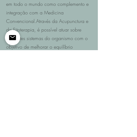
em todo o mundo como complemento e
integração com a Medicina
Convencional.Através da Acupunctura e
da Fitoterapia, é possível atuar sobre
diferentes sistemas do organismo com o
objetivo de melhorar o equilíbrio
funcional e promover a recuperação da
saúde.
Saiba mais
Entre em contacto
Se pretende saber quais são as
possibilidades de recuperação no seu
caso ou de um familiar após AVC,