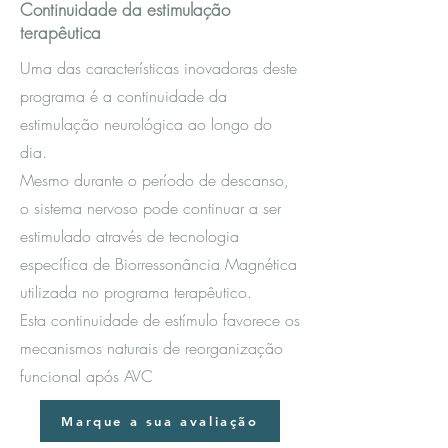
Continuidade da estimulação
terapêutica
Uma das características inovadoras deste
programa é a continuidade da
estimulação neurológica ao longo do
dia.
Mesmo durante o período de descanso,
o sistema nervoso pode continuar a ser
estimulado através de tecnologia
específica de Biorressonância Magnética
utilizada no programa terapêutico.
Esta continuidade de estímulo favorece os
mecanismos naturais de reorganização
funcional após AVC
Marque a sua avaliação