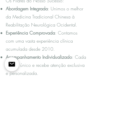
Os Pilares do Nosso Sucesso:
Abordagem Integrada
: Unimos o melhor
da Medicina Tradicional Chinesa à
Reabilitação Neurológica Ocidental.
Experiência Comprovada
: Contamos
com uma vasta experiência clínica
acumulada desde 2010.
Acompanhamento Individualizado
: Cada
caso é único e recebe atenção exclusiva
e personalizada.
Tecnologia de Ponta
: Utilizamos
tecnologia específica de Biorressonância
Magnética para potenciar a
recuperação.
Foco em Resultados
: Toda a intervenção
é orientada para ganhos funcionais reais