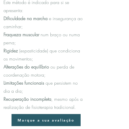
Este método é indicado para si se
apresenta:
Dificuldade na marcha
e insegurança ao
caminhar;
Fraqueza muscular
num braço ou numa
perna;
Rigidez
(espasticidade) que condiciona
os movimentos;
Alterações do equilíbrio
ou perda de
coordenação motora;
Limitações funcionais
que persistem no
dia a dia;
Recuperação incompleta
, mesmo após a
realização de fisioterapia tradicional.
Marque a sua avaliação