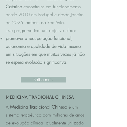
Catarino
encontra-se em funcionamento
desde 2010 em Portugal e desde Janeiro
de 2025 também na Roménia.
Este programa tem um objetivo claro:
promover a recuperação funcional,
autonomia e qualidade de vida mesmo
em situações em que muitas vezes já não
se espera evolução significativa
.
Saiba mais
Medicina Tradional Chinesa
A
Medicina Tradicional Chinesa
é um
sistema terapêutico com milhares de anos
de evolução clínica, atualmente utilizado