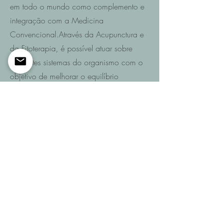
em todo o mundo como complemento e
integração com a Medicina
Convencional.Através da Acupunctura e
da Fitoterapia, é possível atuar sobre
diferentes sistemas do organismo com o
objetivo de melhorar o equilíbrio
funcional e promover a recuperação da
saúde.
Saiba mais
Entre em contacto
Se pretende saber quais são as
possibilidades de recuperação no seu
caso ou de um familiar após AVC,