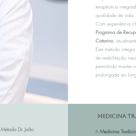
terapêutica integra
qualidade de vida.
Com experiência c
Programa de Recup
Catarino
, atualmen
Este método integra
de reabilitação neu
permitindo manter o
prolongada ao long
Medicina Tr
Método Dr. João
A
Medicina Tradici