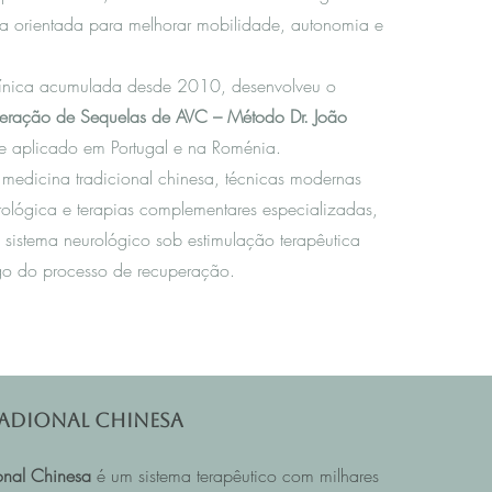
da orientada para melhorar mobilidade, autonomia e
línica acumulada desde 2010, desenvolveu o
eração de Sequelas de AVC – Método Dr. João
te aplicado em Portugal e na Roménia.
 m
edicina tradicional chinesa
, técnicas modernas
rológica e terapias complementares especializadas,
 sistema neurológico sob estimulação terapêutica
o do processo de recuperação.
adional Chinesa
onal Chinesa
é um sistema terapêutico com milhares