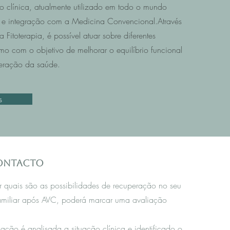
o clínica, atualmente utilizado em todo o mundo
e integração com a Medicina Convencional.Através
Fitoterapia, é possível atuar sobre diferentes
mo com o objetivo de melhorar o equilíbrio funcional
eração da saúde.
s
contacto
r quais são as possibilidades de recuperação no seu
amiliar após AVC, poderá marcar uma avaliação
iação é analisada a situação clínica e identificado o