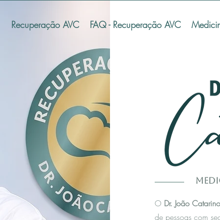
Recuperação AVC
FAQ - Recuperação AVC
Medici
Medi
O
Dr. João Catarin
de pessoas com se