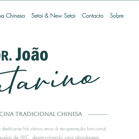
na Chinesa
Setai & New Setai
Contacto
Sobre
cina Tradicional Chinesa
o
dedica-se há vários anos à recuperação funcional
quelas de AVC, desenvolvendo uma abordagem