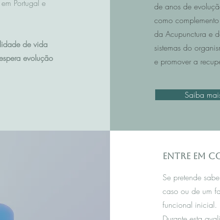
em Portugal e
de anos de evoluçã
como complemento 
da Acupunctura e da 
lidade de vida
sistemas do organis
espera evolução
e promover a recup
Saiba mai
Entre em 
Se pretende sabe
caso ou de um f
funcional inicial.
Durante esta aval