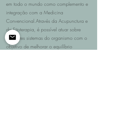
em todo o mundo como complemento e
integração com a Medicina
Convencional.Através da Acupunctura e
da Fitoterapia, é possível atuar sobre
diferentes sistemas do organismo com o
objetivo de melhorar o equilíbrio
funcional e promover a recuperação da
saúde.
Saiba mais
Entre em contacto
Se pretende saber quais são as
possibilidades de recuperação no seu
caso ou de um familiar após AVC,