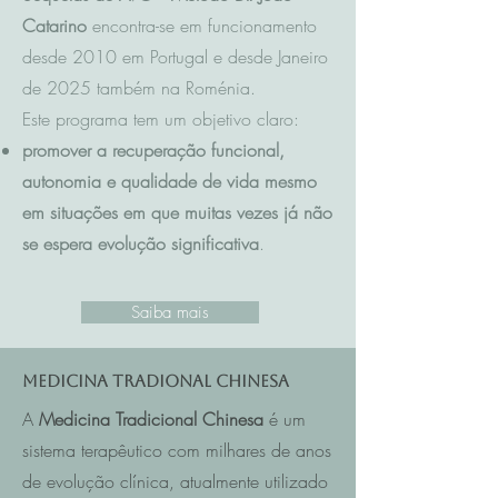
Catarino
encontra-se em funcionamento
desde 2010 em Portugal e desde Janeiro
de 2025 também na Roménia.
Este programa tem um objetivo claro:
promover a recuperação funcional,
autonomia e qualidade de vida mesmo
em situações em que muitas vezes já não
se espera evolução significativa
.
Saiba mais
Medicina Tradional Chinesa
A
Medicina Tradicional Chinesa
é um
sistema terapêutico com milhares de anos
de evolução clínica, atualmente utilizado