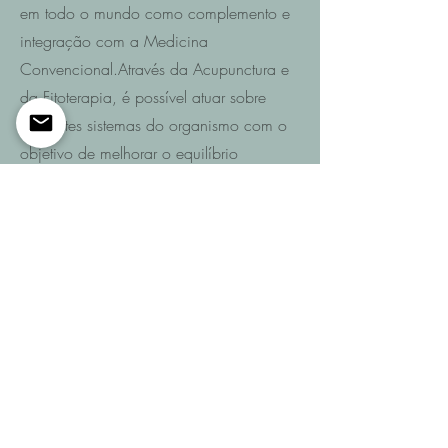
em todo o mundo como complemento e
integração com a Medicina
Convencional.Através da Acupunctura e
da Fitoterapia, é possível atuar sobre
diferentes sistemas do organismo com o
objetivo de melhorar o equilíbrio
funcional e promover a recuperação da
saúde.
Saiba mais
Entre em contacto
Se pretende saber quais são as
possibilidades de recuperação no seu
caso ou de um familiar após AVC,