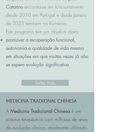
Catarino
encontra-se em funcionamento
desde 2010 em Portugal e desde Janeiro
de 2025 também na Roménia.
Este programa tem um objetivo claro:
promover a recuperação funcional,
autonomia e qualidade de vida mesmo
em situações em que muitas vezes já não
se espera evolução significativa
.
Saiba mais
Medicina Tradional Chinesa
A
Medicina Tradicional Chinesa
é um
sistema terapêutico com milhares de anos
de evolução clínica, atualmente utilizado