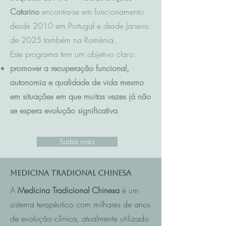
Catarino
encontra-se em funcionamento
desde 2010 em Portugal e desde Janeiro
de 2025 também na Roménia.
Este programa tem um objetivo claro:
promover a recuperação funcional,
autonomia e qualidade de vida mesmo
em situações em que muitas vezes já não
se espera evolução significativa
.
Saiba mais
Medicina Tradional Chinesa
A
Medicina Tradicional Chinesa
é um
sistema terapêutico com milhares de anos
de evolução clínica, atualmente utilizado