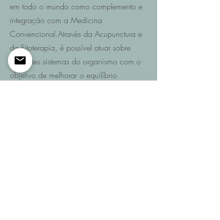
em todo o mundo como complemento e
integração com a Medicina
Convencional.Através da Acupunctura e
da Fitoterapia, é possível atuar sobre
diferentes sistemas do organismo com o
objetivo de melhorar o equilíbrio
funcional e promover a recuperação da
saúde.
Saiba mais
Entre em contacto
Se pretende saber quais são as
possibilidades de recuperação no seu
caso ou de um familiar após AVC,