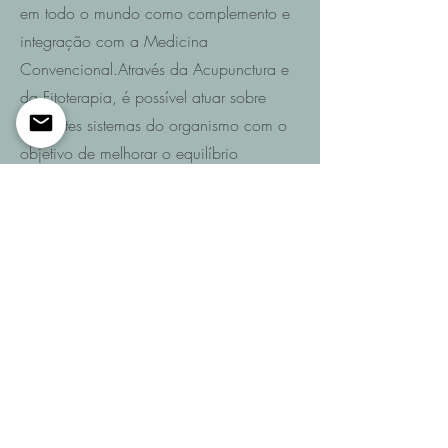
em todo o mundo como complemento e
integração com a Medicina
Convencional.Através da Acupunctura e
da Fitoterapia, é possível atuar sobre
diferentes sistemas do organismo com o
objetivo de melhorar o equilíbrio
funcional e promover a recuperação da
saúde.
Saiba mais
Entre em contacto
Se pretende saber quais são as
possibilidades de recuperação no seu
caso ou de um familiar após AVC,