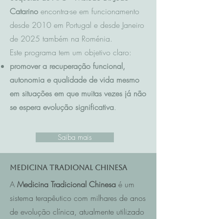
Catarino
encontra-se em funcionamento
desde 2010 em Portugal e desde Janeiro
de 2025 também na Roménia.
Este programa tem um objetivo claro:
promover a recuperação funcional,
autonomia e qualidade de vida mesmo
em situações em que muitas vezes já não
se espera evolução significativa
.
Saiba mais
Medicina Tradional Chinesa
A
Medicina Tradicional Chinesa
é um
sistema terapêutico com milhares de anos
de evolução clínica, atualmente utilizado