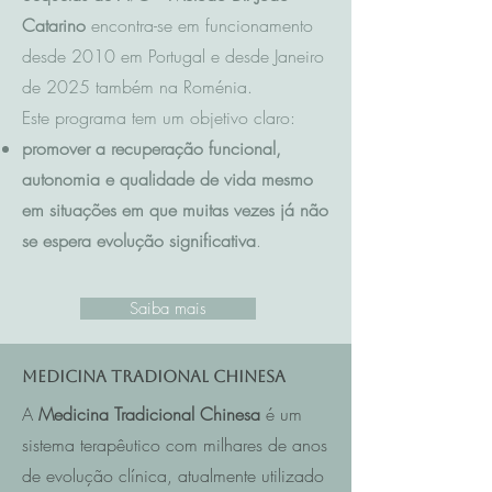
Catarino
encontra-se em funcionamento
desde 2010 em Portugal e desde Janeiro
de 2025 também na Roménia.
Este programa tem um objetivo claro:
promover a recuperação funcional,
autonomia e qualidade de vida mesmo
em situações em que muitas vezes já não
se espera evolução significativa
.
Saiba mais
Medicina Tradional Chinesa
A
Medicina Tradicional Chinesa
é um
sistema terapêutico com milhares de anos
de evolução clínica, atualmente utilizado