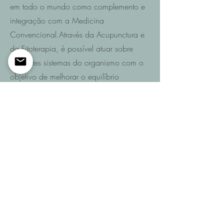
em todo o mundo como complemento e
integração com a Medicina
Convencional.Através da Acupunctura e
da Fitoterapia, é possível atuar sobre
diferentes sistemas do organismo com o
objetivo de melhorar o equilíbrio
funcional e promover a recuperação da
saúde.
Saiba mais
Entre em contacto
Se pretende saber quais são as
possibilidades de recuperação no seu
caso ou de um familiar após AVC,