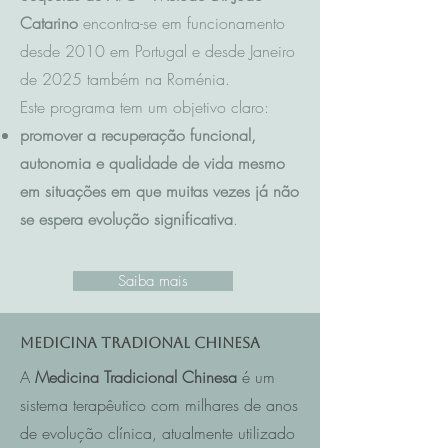
Catarino
encontra-se em funcionamento
desde 2010 em Portugal e desde Janeiro
de 2025 também na Roménia.
Este programa tem um objetivo claro:
promover a recuperação funcional,
autonomia e qualidade de vida mesmo
em situações em que muitas vezes já não
se espera evolução significativa
.
Saiba mais
Medicina Tradional Chinesa
A
Medicina Tradicional Chinesa
é um
sistema terapêutico com milhares de anos
de evolução clínica, atualmente utilizado