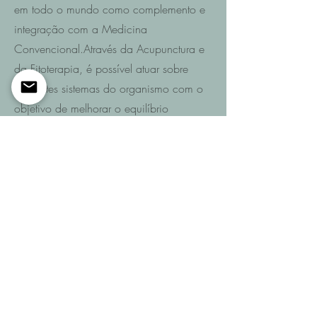
em todo o mundo como complemento e
integração com a Medicina
Convencional.Através da Acupunctura e
da Fitoterapia, é possível atuar sobre
diferentes sistemas do organismo com o
objetivo de melhorar o equilíbrio
funcional e promover a recuperação da
saúde.
Saiba mais
Entre em contacto
Se pretende saber quais são as
possibilidades de recuperação no seu
caso ou de um familiar após AVC,