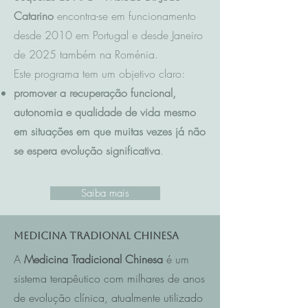
Catarino
encontra-se em funcionamento
desde 2010 em Portugal e desde Janeiro
de 2025 também na Roménia.
Este programa tem um objetivo claro:
promover a recuperação funcional,
autonomia e qualidade de vida mesmo
em situações em que muitas vezes já não
se espera evolução significativa
.
Saiba mais
Medicina Tradional Chinesa
A
Medicina Tradicional Chinesa
é um
sistema terapêutico com milhares de anos
de evolução clínica, atualmente utilizado