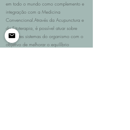
em todo o mundo como complemento e
integração com a Medicina
Convencional.Através da Acupunctura e
da Fitoterapia, é possível atuar sobre
diferentes sistemas do organismo com o
objetivo de melhorar o equilíbrio
funcional e promover a recuperação da
saúde.
Saiba mais
Entre em contacto
Se pretende saber quais são as
possibilidades de recuperação no seu
caso ou de um familiar após AVC,