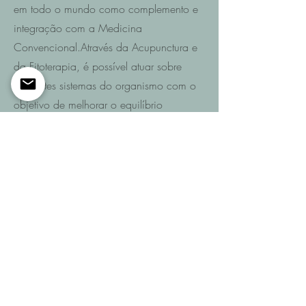
em todo o mundo como complemento e
integração com a Medicina
Convencional.Através da Acupunctura e
da Fitoterapia, é possível atuar sobre
diferentes sistemas do organismo com o
objetivo de melhorar o equilíbrio
funcional e promover a recuperação da
saúde.
Saiba mais
Entre em contacto
Se pretende saber quais são as
possibilidades de recuperação no seu
caso ou de um familiar após AVC,