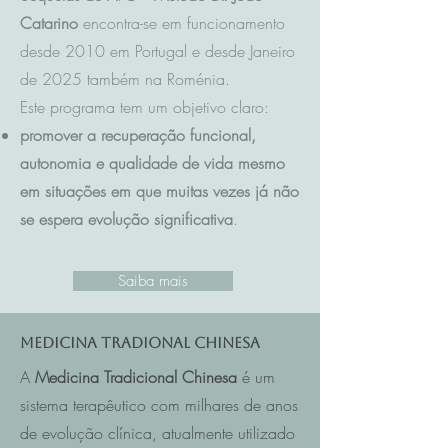
Catarino
encontra-se em funcionamento
desde 2010 em Portugal e desde Janeiro
de 2025 também na Roménia.
Este programa tem um objetivo claro:
promover a recuperação funcional,
autonomia e qualidade de vida mesmo
em situações em que muitas vezes já não
se espera evolução significativa
.
Saiba mais
Medicina Tradional Chinesa
A
Medicina Tradicional Chinesa
é um
sistema terapêutico com milhares de anos
de evolução clínica, atualmente utilizado