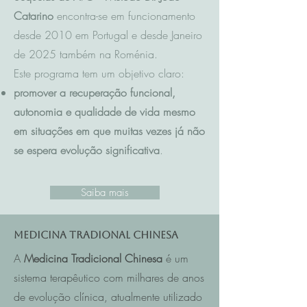
Catarino
encontra-se em funcionamento
desde 2010 em Portugal e desde Janeiro
de 2025 também na Roménia.
Este programa tem um objetivo claro:
promover a recuperação funcional,
autonomia e qualidade de vida mesmo
em situações em que muitas vezes já não
se espera evolução significativa
.
Saiba mais
Medicina Tradional Chinesa
A
Medicina Tradicional Chinesa
é um
sistema terapêutico com milhares de anos
de evolução clínica, atualmente utilizado