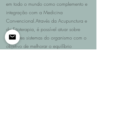
em todo o mundo como complemento e
integração com a Medicina
Convencional.Através da Acupunctura e
da Fitoterapia, é possível atuar sobre
diferentes sistemas do organismo com o
objetivo de melhorar o equilíbrio
funcional e promover a recuperação da
saúde.
Saiba mais
Entre em contacto
Se pretende saber quais são as
possibilidades de recuperação no seu
caso ou de um familiar após AVC,