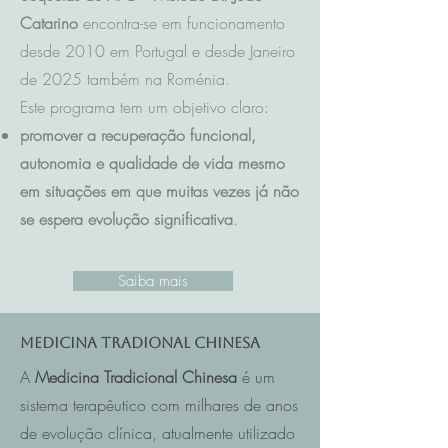
Catarino
encontra-se em funcionamento
desde 2010 em Portugal e desde Janeiro
de 2025 também na Roménia.
Este programa tem um objetivo claro:
promover a recuperação funcional,
autonomia e qualidade de vida mesmo
em situações em que muitas vezes já não
se espera evolução significativa
.
Saiba mais
Medicina Tradional Chinesa
A
Medicina Tradicional Chinesa
é um
sistema terapêutico com milhares de anos
de evolução clínica, atualmente utilizado