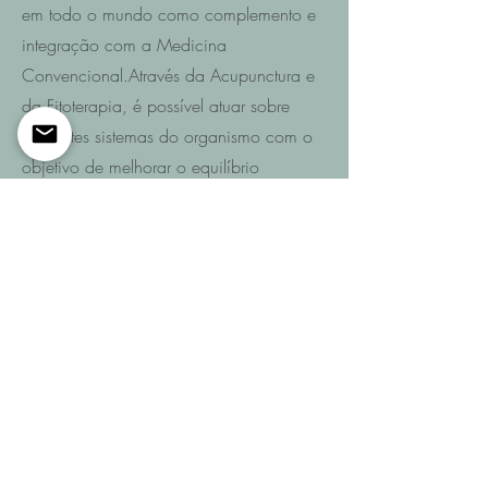
em todo o mundo como complemento e
integração com a Medicina
Convencional.Através da Acupunctura e
da Fitoterapia, é possível atuar sobre
diferentes sistemas do organismo com o
objetivo de melhorar o equilíbrio
funcional e promover a recuperação da
saúde.
Saiba mais
Entre em contacto
Se pretende saber quais são as
possibilidades de recuperação no seu
caso ou de um familiar após AVC,