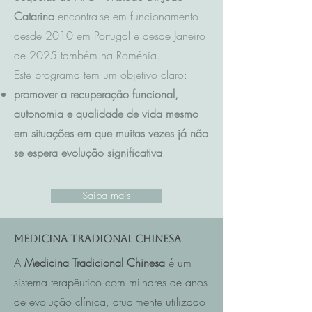
Catarino
encontra-se em funcionamento
desde 2010 em Portugal e desde Janeiro
de 2025 também na Roménia.
Este programa tem um objetivo claro:
promover a recuperação funcional,
autonomia e qualidade de vida mesmo
em situações em que muitas vezes já não
se espera evolução significativa
.
Saiba mais
Medicina Tradional Chinesa
A
Medicina Tradicional Chinesa
é um
sistema terapêutico com milhares de anos
de evolução clínica, atualmente utilizado