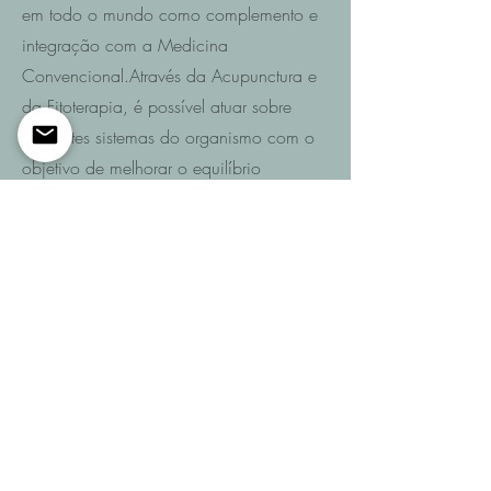
em todo o mundo como complemento e
integração com a Medicina
Convencional.Através da Acupunctura e
da Fitoterapia, é possível atuar sobre
diferentes sistemas do organismo com o
objetivo de melhorar o equilíbrio
funcional e promover a recuperação da
saúde.
Saiba mais
Entre em contacto
Se pretende saber quais são as
possibilidades de recuperação no seu
caso ou de um familiar após AVC,