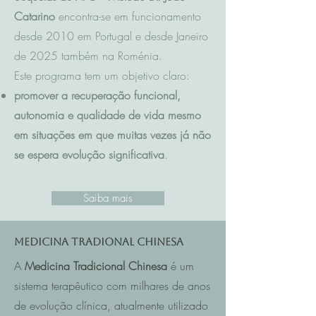
Catarino
encontra-se em funcionamento
desde 2010 em Portugal e desde Janeiro
de 2025 também na Roménia.
Este programa tem um objetivo claro:
promover a recuperação funcional,
autonomia e qualidade de vida mesmo
em situações em que muitas vezes já não
se espera evolução significativa
.
Saiba mais
Medicina Tradional Chinesa
A
Medicina Tradicional Chinesa
é um
sistema terapêutico com milhares de anos
de evolução clínica, atualmente utilizado