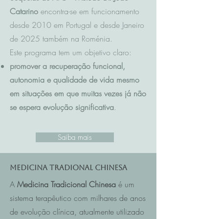
Catarino
encontra-se em funcionamento
desde 2010 em Portugal e desde Janeiro
de 2025 também na Roménia.
Este programa tem um objetivo claro:
promover a recuperação funcional,
autonomia e qualidade de vida mesmo
em situações em que muitas vezes já não
se espera evolução significativa
.
Saiba mais
Medicina Tradional Chinesa
A
Medicina Tradicional Chinesa
é um
sistema terapêutico com milhares de anos
de evolução clínica, atualmente utilizado