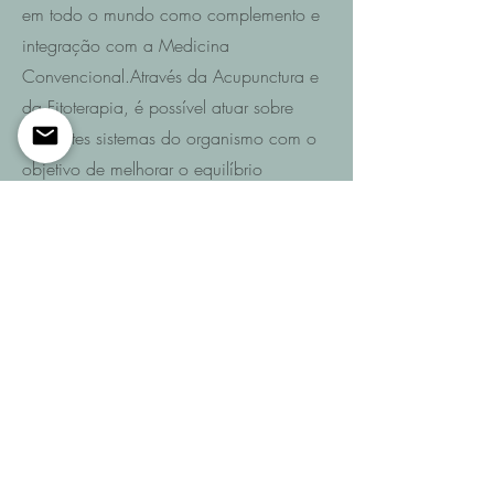
em todo o mundo como complemento e
integração com a Medicina
Convencional.Através da Acupunctura e
da Fitoterapia, é possível atuar sobre
diferentes sistemas do organismo com o
objetivo de melhorar o equilíbrio
funcional e promover a recuperação da
saúde.
Saiba mais
Entre em contacto
Se pretende saber quais são as
possibilidades de recuperação no seu
caso ou de um familiar após AVC,