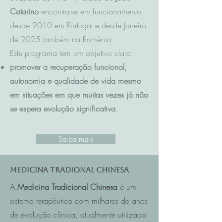
Catarino
encontra-se em funcionamento
desde 2010 em Portugal e desde Janeiro
de 2025 também na Roménia.
Este programa tem um objetivo claro:
promover a recuperação funcional,
autonomia e qualidade de vida mesmo
em situações em que muitas vezes já não
se espera evolução significativa
.
Saiba mais
Medicina Tradional Chinesa
A
Medicina Tradicional Chinesa
é um
sistema terapêutico com milhares de anos
de evolução clínica, atualmente utilizado