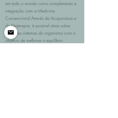
em todo o mundo como complemento e
integração com a Medicina
Convencional.Através da Acupunctura e
da Fitoterapia, é possível atuar sobre
diferentes sistemas do organismo com o
objetivo de melhorar o equilíbrio
funcional e promover a recuperação da
saúde.
Saiba mais
Entre em contacto
Se pretende saber quais são as
possibilidades de recuperação no seu
caso ou de um familiar após AVC,