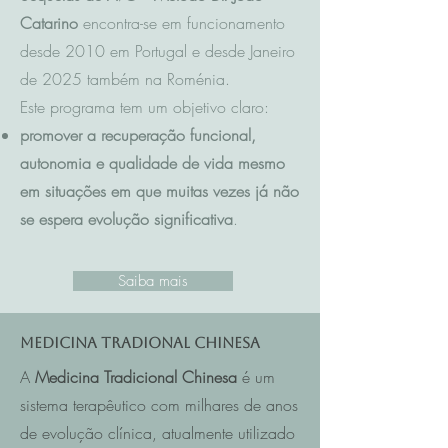
Catarino
encontra-se em funcionamento
desde 2010 em Portugal e desde Janeiro
de 2025 também na Roménia.
Este programa tem um objetivo claro:
promover a recuperação funcional,
autonomia e qualidade de vida mesmo
em situações em que muitas vezes já não
se espera evolução significativa
.
Saiba mais
Medicina Tradional Chinesa
A
Medicina Tradicional Chinesa
é um
sistema terapêutico com milhares de anos
de evolução clínica, atualmente utilizado