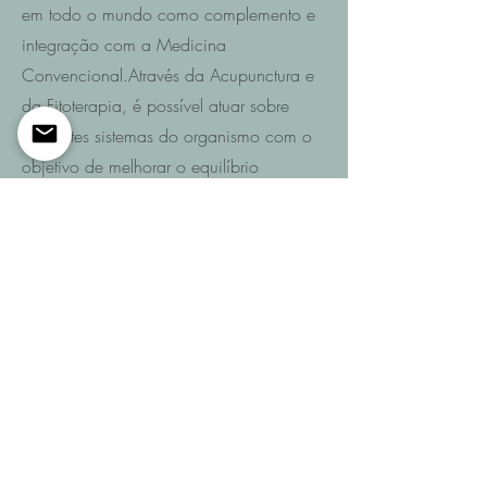
em todo o mundo como complemento e
integração com a Medicina
Convencional.Através da Acupunctura e
da Fitoterapia, é possível atuar sobre
diferentes sistemas do organismo com o
objetivo de melhorar o equilíbrio
funcional e promover a recuperação da
saúde.
Saiba mais
Entre em contacto
Se pretende saber quais são as
possibilidades de recuperação no seu
caso ou de um familiar após AVC,