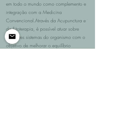
em todo o mundo como complemento e
integração com a Medicina
Convencional.Através da Acupunctura e
da Fitoterapia, é possível atuar sobre
diferentes sistemas do organismo com o
objetivo de melhorar o equilíbrio
funcional e promover a recuperação da
saúde.
Saiba mais
Entre em contacto
Se pretende saber quais são as
possibilidades de recuperação no seu
caso ou de um familiar após AVC,