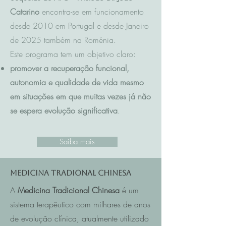
Catarino
encontra-se em funcionamento
desde 2010 em Portugal e desde Janeiro
de 2025 também na Roménia.
Este programa tem um objetivo claro:
promover a recuperação funcional,
autonomia e qualidade de vida mesmo
em situações em que muitas vezes já não
se espera evolução significativa
.
Saiba mais
Medicina Tradional Chinesa
A
Medicina Tradicional Chinesa
é um
sistema terapêutico com milhares de anos
de evolução clínica, atualmente utilizado