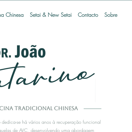
na Chinesa
Setai & New Setai
Contacto
Sobre
cina Tradicional Chinesa
o
dedica-se há vários anos à recuperação funcional
quelas de AVC, desenvolvendo uma abordagem