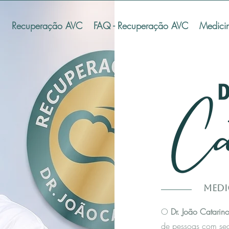
Recuperação AVC
FAQ - Recuperação AVC
Medici
Medi
O
Dr. João Catarin
de pessoas com se