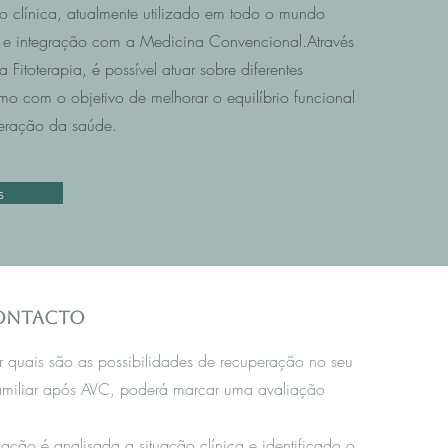
o clínica, atualmente utilizado em todo o mundo
e integração com a Medicina Convencional.Através
Fitoterapia, é possível atuar sobre diferentes
mo com o objetivo de melhorar o equilíbrio funcional
eração da saúde.
s
contacto
r quais são as possibilidades de recuperação no seu
amiliar após AVC, poderá marcar uma avaliação
iação é analisada a situação clínica e identificado o