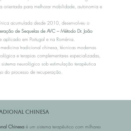
da orientada para melhorar mobilidade, autonomia e
línica acumulada desde 2010, desenvolveu o
eração de Sequelas de AVC – Método Dr. João
te aplicado em Portugal e na Roménia.
 m
edicina tradicional chinesa
, técnicas modernas
rológica e terapias complementares especializadas,
 sistema neurológico sob estimulação terapêutica
o do processo de recuperação.
adional Chinesa
onal Chinesa
é um sistema terapêutico com milhares