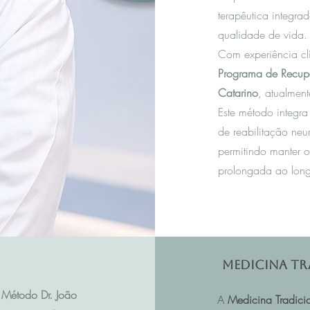
terapêutica integra
qualidade de vida.
Com experiência c
Programa de Recup
Catarino
, atualmen
Este método integra
de reabilitação neu
permitindo manter o
prolongada ao long
Medicina Tr
Método Dr. João
A
Medicina Tradici