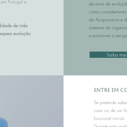
em Portugal e
de anos de evoluçã
como complemento 
da Acupunctura e da 
lidade de vida
sistemas do organis
espera evolução
e promover a recup
Saiba mai
Entre em 
Se pretende sabe
caso ou de um f
funcional inicial.
Durante esta aval