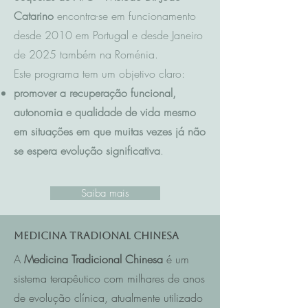
Catarino
encontra-se em funcionamento
desde 2010 em Portugal e desde Janeiro
de 2025 também na Roménia.
Este programa tem um objetivo claro:
promover a recuperação funcional,
autonomia e qualidade de vida mesmo
em situações em que muitas vezes já não
se espera evolução significativa
.
Saiba mais
Medicina Tradional Chinesa
A
Medicina Tradicional Chinesa
é um
sistema terapêutico com milhares de anos
de evolução clínica, atualmente utilizado